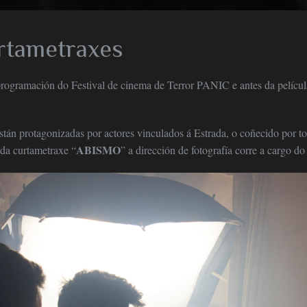
rtametraxes
 programación do Festival de cinema de Terror PANIC e antes da películ
tán protagonizadas por actores vinculados á Estrada, o coñecido por to
ABISMO
da curtametraxe “
” a dirección de fotografía corre a cargo do